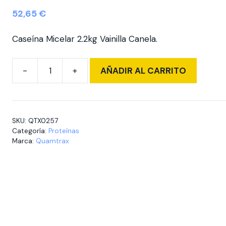
52,65
€
Caseína Micelar 2.2kg Vainilla Canela.
AÑADIR AL CARRITO
Micellar
Casein
5
Lb
SKU:
QTX0257
Vanilla
Categoría:
Proteínas
Cinnamon
Marca:
Quamtrax
cantidad