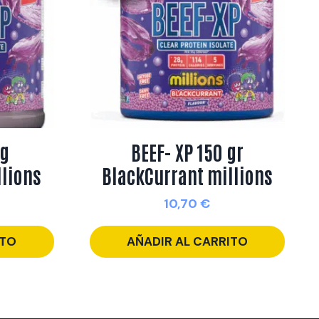
kg
BEEF- XP 150 gr
llions
BlackCurrant millions
10,70
€
ITO
AÑADIR AL CARRITO