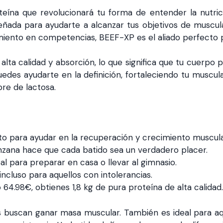
eína que revolucionará tu forma de entender la nutric
eñada para ayudarte a alcanzar tus objetivos de muscula
miento en competencias, BEEF-XP es el aliado perfecto 
lta calidad y absorción, lo que significa que tu cuerpo p
es ayudarte en la definición, fortaleciendo tu muscula
bre de lactosa.
to para ayudar en la recuperación y crecimiento muscula
nzana hace que cada batido sea un verdadero placer.
eal para preparar en casa o llevar al gimnasio.
incluso para aquellos con intolerancias.
o 64.98€, obtienes 1,8 kg de pura proteína de alta calidad.
s buscan ganar masa muscular. También es ideal para a