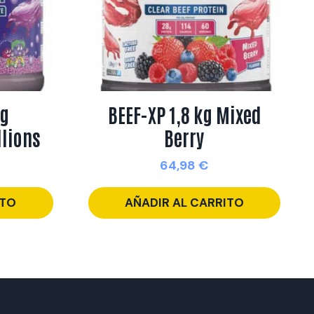
kg
BEEF-XP 1,8 kg Mixed
llions
Berry
64,98
€
ITO
AÑADIR AL CARRITO