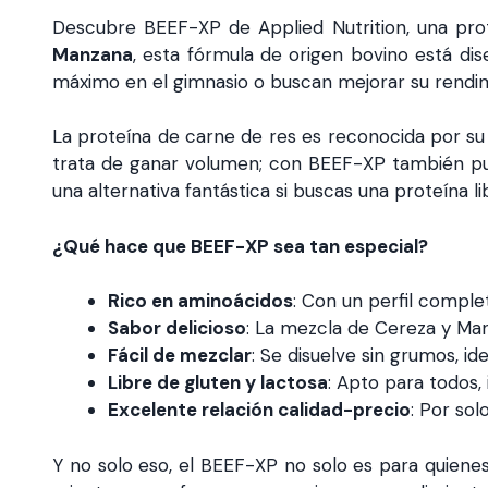
Descubre BEEF-XP de Applied Nutrition, una prot
Manzana
, esta fórmula de origen bovino está dis
máximo en el gimnasio o buscan mejorar su rendi
La proteína de carne de res es reconocida por su a
trata de ganar volumen; con BEEF-XP también pued
una alternativa fantástica si buscas una proteína li
¿Qué hace que BEEF-XP sea tan especial?
Rico en aminoácidos
: Con un perfil comple
Sabor delicioso
: La mezcla de Cereza y Ma
Fácil de mezclar
: Se disuelve sin grumos, id
Libre de gluten y lactosa
: Apto para todos, 
Excelente relación calidad-precio
: Por sol
Y no solo eso, el BEEF-XP no solo es para quiene