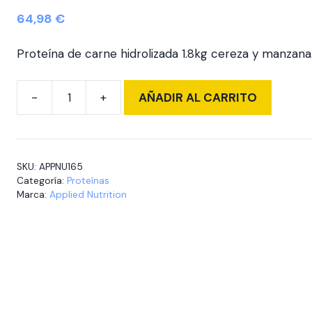
64,98
€
Proteína de carne hidrolizada 1.8kg cereza y manzana
AÑADIR AL CARRITO
BEEF-
XP
1,8
kg
SKU:
APPNU165
Cherry
Categoría:
Proteínas
&
Marca:
Applied Nutrition
Apple
cantidad