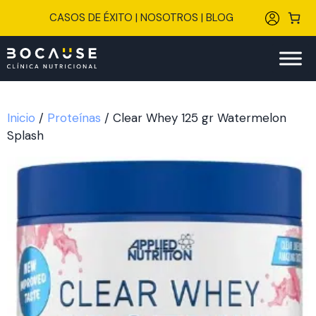
Saltar
CASOS DE ÉXITO
|
NOSOTROS
|
BLOG
al
contenido
Inicio
/
Proteínas
/ Clear Whey 125 gr Watermelon
Splash