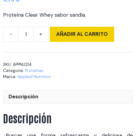
Proteína Clear Whey sabor sandía.
AÑADIR AL CARRITO
Clear
Whey
125
gr
SKU:
APPNU214
Watermelon
Categoría:
Proteínas
Splash
Marca:
Applied Nutrition
cantidad
Descripción
Descripción
¿Buscas una forma refrescante y deliciosa de