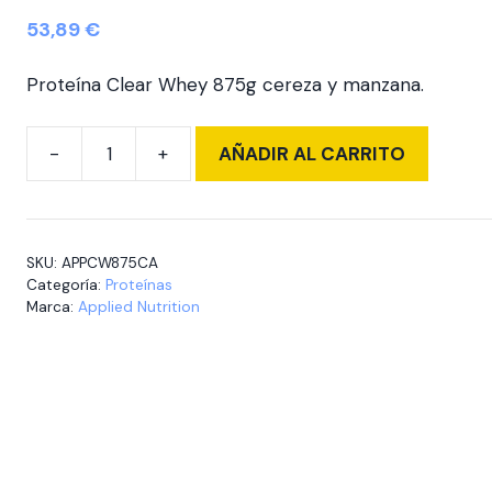
53,89
€
Proteína Clear Whey 875g cereza y manzana.
AÑADIR AL CARRITO
Clear
Whey
875
gr
SKU:
APPCW875CA
Cherry
Categoría:
Proteínas
&
Marca:
Applied Nutrition
Apple
cantidad