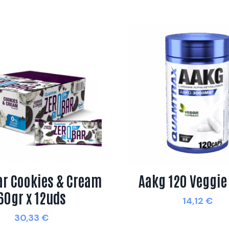
ar Cookies & Cream
Aakg 120 Veggie
60gr x 12uds
14,12
€
30,33
€