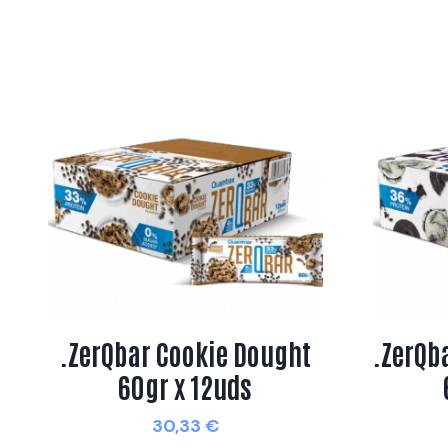
.ZerQbar Cookie Dought
.ZerQb
60gr x 12uds
30,33
€