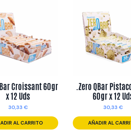
QBar Croissant 60gr
.Zero QBar Pistac
x 12 Uds
60gr x 12 Ud
30,33
€
30,33
€
ADIR AL CARRITO
AÑADIR AL CARR