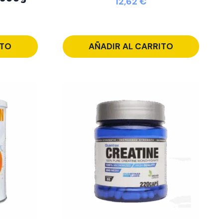
12,62
€
ITO
AÑADIR AL CARRITO