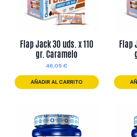
Flap Jack 30 uds. x 110
Flap 
gr. Caramelo
46,05
€
AÑADIR AL CARRITO
AÑ