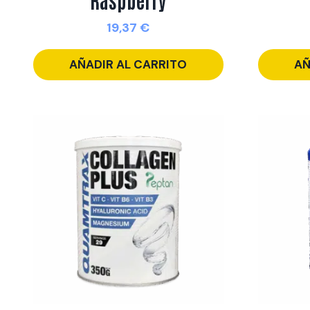
19,37
€
AÑADIR AL CARRITO
AÑ