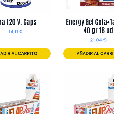
aa 120 V. Caps
Energy Gel Cola+T
40 gr 18 ud
14,11
€
21,04
€
ADIR AL CARRITO
AÑADIR AL CARR