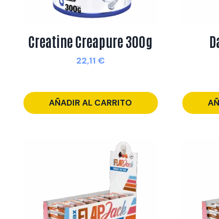
Creatine Creapure 300g
D
22,11
€
AÑADIR AL CARRITO
AÑ