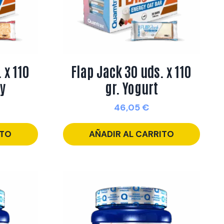
 x 110
Flap Jack 30 uds. x 110
y
gr. Yogurt
46,05
€
ITO
AÑADIR AL CARRITO