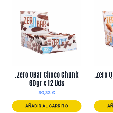
.Zero QBar Choco Chunk
.Zero 
60gr x 12 Uds
30,33
€
AÑADIR AL CARRITO
AÑ