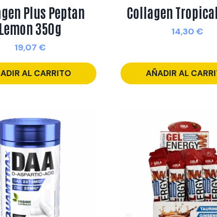
agen Plus Peptan
Collagen Tropica
Lemon 350g
14,30
€
19,07
€
ADIR AL CARRITO
AÑADIR AL CARR