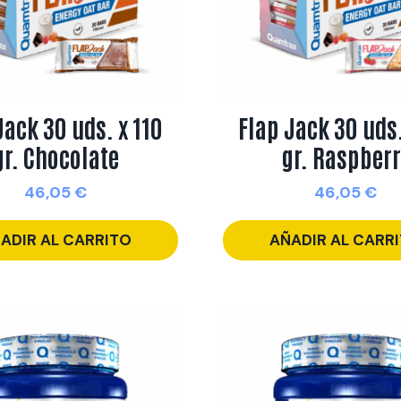
Jack 30 uds. x 110
Flap Jack 30 uds.
gr. Chocolate
gr. Raspberr
46,05
€
46,05
€
ADIR AL CARRITO
AÑADIR AL CARR