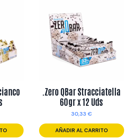
cianco
.Zero QBar Stracciatella
s
60gr x 12 Uds
30,33
€
ITO
AÑADIR AL CARRITO