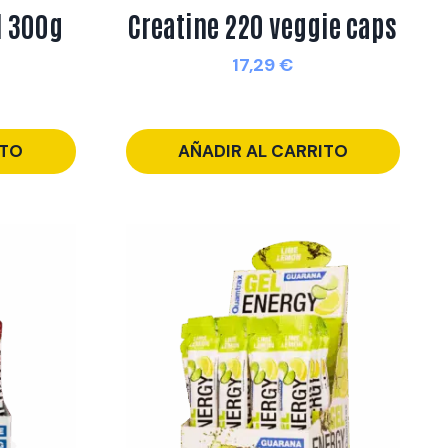
l 300g
Creatine 220 veggie caps
17,29
€
ITO
AÑADIR AL CARRITO