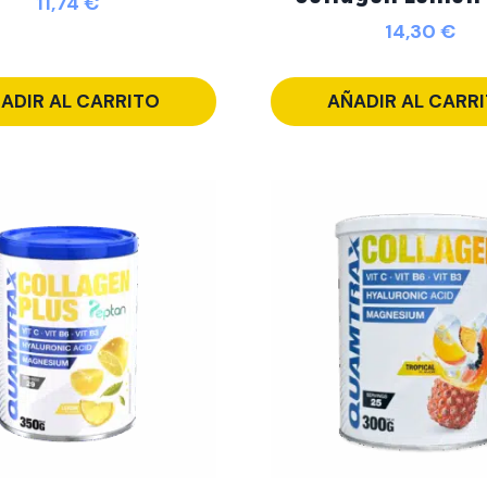
11,74
€
14,30
€
ADIR AL CARRITO
AÑADIR AL CARR