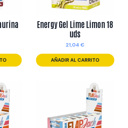
aurina
Energy Gel Lime Limon 18
uds
21,04
€
ITO
AÑADIR AL CARRITO