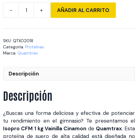
AÑADIR AL CARRITO
Isopro
CFM
1
kg
SKU:
QTXO2018
Vainilla
Categoría:
Proteínas
Cinamon
Marca:
Quamtrax
cantidad
Descripción
Descripción
¿Buscas una forma deliciosa y efectiva de potenciar
tu rendimiento en el gimnasio? Te presentamos el
Isopro CFM 1 kg Vainilla Cinamon
de
Quamtrax
. Esta
proteína de suero de alta calidad está diseñada no