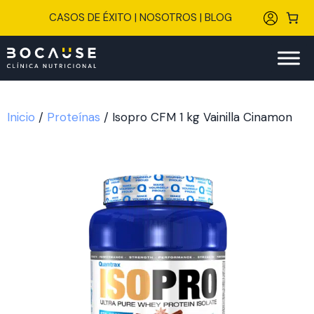
Saltar
CASOS DE ÉXITO
|
NOSOTROS
|
BLOG
al
contenido
Inicio
/
Proteínas
/ Isopro CFM 1 kg Vainilla Cinamon