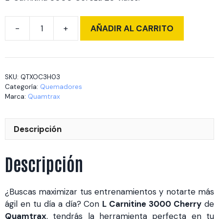
AÑADIR AL CARRITO
L
Carnitine
3000
Cherry
SKU:
QTXOC3H03
20
Categoría:
Quemadores
Viales
Marca:
Quamtrax
cantidad
Descripción
Descripción
¿Buscas maximizar tus entrenamientos y notarte más
ágil en tu día a día? Con
L Carnitine 3000 Cherry
de
Quamtrax
, tendrás la herramienta perfecta en tu