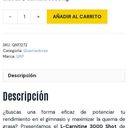
AÑADIR AL CARRITO
L-
Carnitine
3000
Shot
SKU:
QNT1272
12
Categoría:
Quemadores
x
Marca:
QNT
80
ml
Descripción
cantidad
Descripción
¿Buscas una forma eficaz de potenciar tu
rendimiento en el gimnasio y maximizar la quema de
grasa? Presentamos el
L-Carnitine 3000 Shot
de