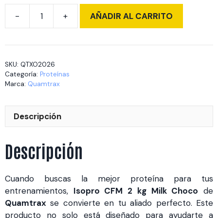
AÑADIR AL CARRITO
Isopro
CFM
2
kg
SKU:
QTXO2026
Milk
Categoría:
Proteínas
Choco
Marca:
Quamtrax
cantidad
Descripción
Descripción
Cuando buscas la mejor proteína para tus
entrenamientos,
Isopro CFM 2 kg Milk Choco
de
Quamtrax
se convierte en tu aliado perfecto. Este
producto no solo está diseñado para ayudarte a