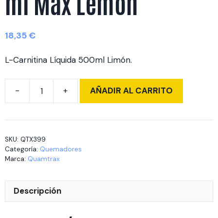
ml Max Lemon
18,35
€
L-Carnitina Líquida 500ml Limón.
AÑADIR AL CARRITO
L
Carnitine
3000
500
SKU:
QTX399
ml
Categoría:
Quemadores
Max
Marca:
Quamtrax
Lemon
cantidad
Descripción