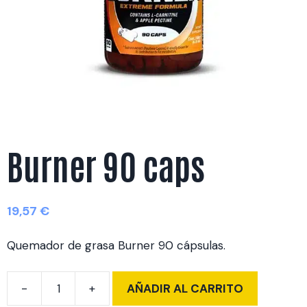
Burner 90 caps
19,57
€
Quemador de grasa Burner 90 cápsulas.
AÑADIR AL CARRITO
Burner