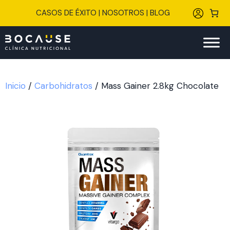
Saltar
CASOS DE ÉXITO
|
NOSOTROS
|
BLOG
al
contenido
Inicio
/
Carbohidratos
/ Mass Gainer 2.8kg Chocolate