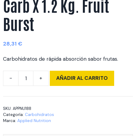
Carb X 1.2 Kg. Fruit
Burst
28,31
€
Carbohidratos de rápida absorción sabor frutas.
AÑADIR AL CARRITO
Carb
X
1.2
Kg.
SKU:
APPNU188
Fruit
Categoría:
Carbohidratos
Burst
Marca:
Applied Nutrition
cantidad