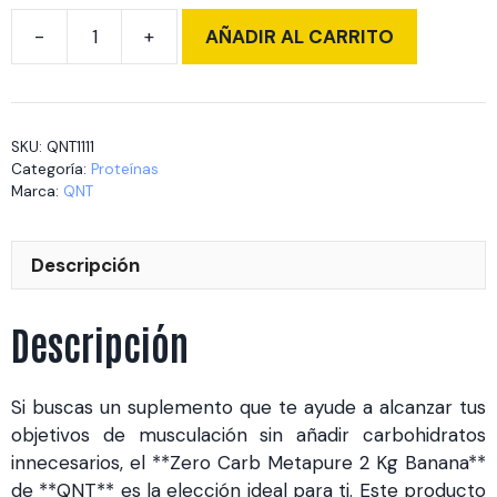
AÑADIR AL CARRITO
Zero
Carb
Metapure
2
SKU:
QNT1111
Kg
Categoría:
Proteínas
Banana
Marca:
QNT
cantidad
Descripción
Descripción
Si buscas un suplemento que te ayude a alcanzar tus
objetivos de musculación sin añadir carbohidratos
innecesarios, el **Zero Carb Metapure 2 Kg Banana**
de **QNT** es la elección ideal para ti. Este producto