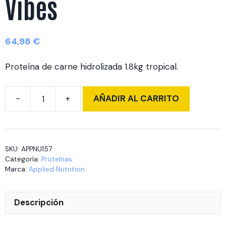
Vibes
64,98
€
Proteína de carne hidrolizada 1.8kg tropical.
AÑADIR AL CARRITO
BEEF-
XP
1,8
kg
SKU:
APPNU157
Tropical
Categoría:
Proteínas
Vibes
Marca:
Applied Nutrition
cantidad
Descripción