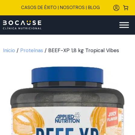
Saltar
CASOS DE ÉXITO
|
NOSOTROS
|
BLOG
al
contenido
Inicio
/
Proteínas
/ BEEF-XP 1,8 kg Tropical Vibes