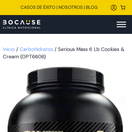
Saltar
CASOS DE ÉXITO
|
NOSOTROS
|
BLOG
al
contenido
Inicio
/
Carbohidratos
/ Serious Mass 6 Lb Cookies &
Cream (OPT6606)