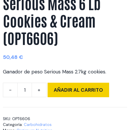
Serious Mass 6 Lb
Cookies & Cream
(OPT6606)
50,48
€
Ganador de peso Serious Mass 2.7kg cookies.
AÑADIR AL CARRITO
Serious
Mass
6
Lb
SKU:
OPT6606
Cookies
Categoría:
Carbohidratos
&