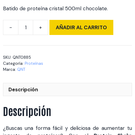
Batido de proteína cristal 500ml chocolate.
AÑADIR AL CARRITO
Protein
Shake
Chocolate
500
SKU:
QNT0885
ml
Categoría:
Proteínas
Pack
Marca:
QNT
12
unidades
Descripción
cantidad
Descripción
¿Buscas una forma fácil y deliciosa de aumentar tu