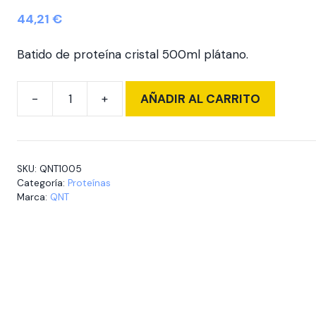
44,21
€
Batido de proteína cristal 500ml plátano.
AÑADIR AL CARRITO
Protein
Shake
Banana
500
SKU:
QNT1005
ml.
Categoría:
Proteínas
Pack
Marca:
QNT
12
unidades
cantidad