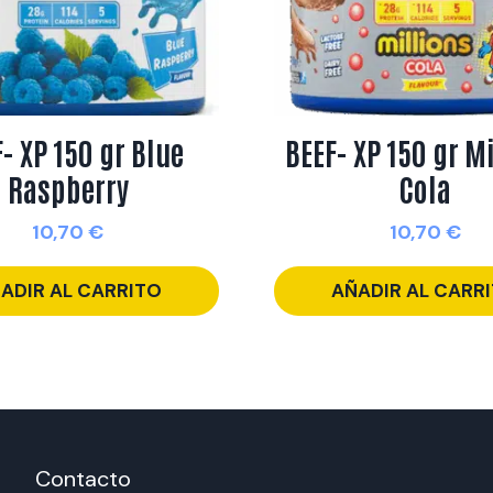
- XP 150 gr Blue
BEEF- XP 150 gr M
Raspberry
Cola
10,70
€
10,70
€
ADIR AL CARRITO
AÑADIR AL CARR
Contacto