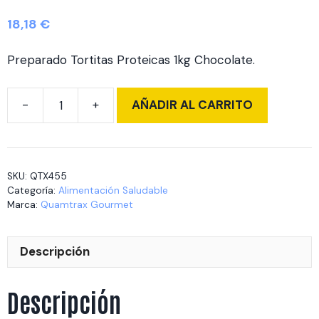
18,18
€
Preparado Tortitas Proteicas 1kg Chocolate.
AÑADIR AL CARRITO
Protein
Pancake
1
kg
SKU:
QTX455
Chocolate
Categoría:
Alimentación Saludable
cantidad
Marca:
Quamtrax Gourmet
Descripción
Descripción