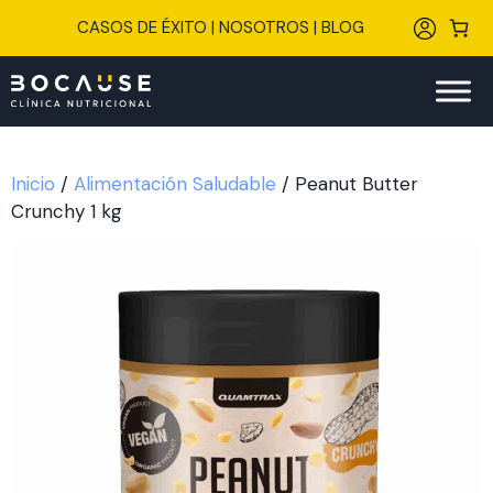
Saltar
CASOS DE ÉXITO
|
NOSOTROS
|
BLOG
al
contenido
Inicio
/
Alimentación Saludable
/ Peanut Butter
Crunchy 1 kg