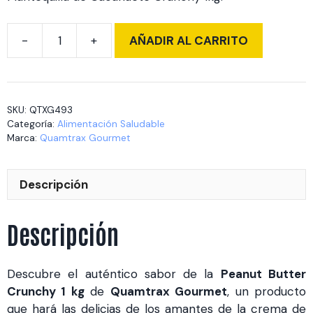
AÑADIR AL CARRITO
Peanut
Butter
Crunchy
1
SKU:
QTXG493
kg
Categoría:
Alimentación Saludable
cantidad
Marca:
Quamtrax Gourmet
Descripción
Descripción
Descubre el auténtico sabor de la
Peanut Butter
Crunchy 1 kg
de
Quamtrax Gourmet
, un producto
que hará las delicias de los amantes de la crema de