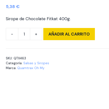
5,38
€
Sirope de Chocolate Fitkat 400g.
AÑADIR AL CARRITO
Oh
My
Syrup
Fitkat
SKU:
QTX463
chocolate
Categoría:
Salsas y Siropes
400
Marca:
Quamtrax Oh My
gr
cantidad