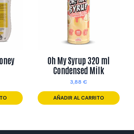
Honey
Oh My Syrup 320 ml
Condensed Milk
3,88
€
ITO
AÑADIR AL CARRITO