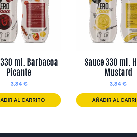
 330 ml. Barbacoa
Sauce 330 ml. 
Picante
Mustard
3,34
€
3,34
€
ADIR AL CARRITO
AÑADIR AL CARR