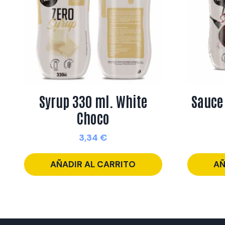
Syrup 330 ml. White
Sauce
Choco
3,34
€
AÑADIR AL CARRITO
AÑ