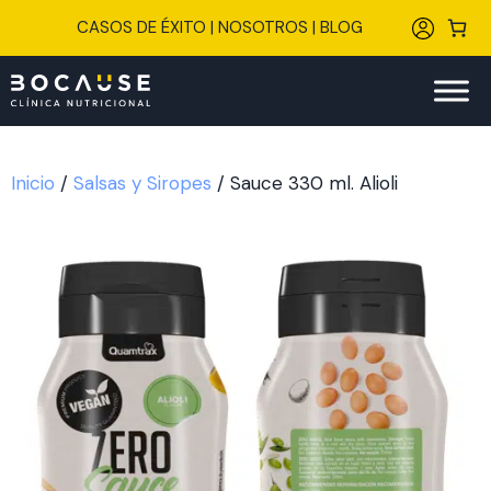
Saltar
CASOS DE ÉXITO
|
NOSOTROS
|
BLOG
al
contenido
Inicio
/
Salsas y Siropes
/ Sauce 330 ml. Alioli