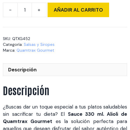
AÑADIR AL CARRITO
Sauce
330
ml.
Alioli
SKU:
QTXG452
cantidad
Categoría:
Salsas y Siropes
Marca:
Quamtrax Gourmet
Descripción
Descripción
¿Buscas dar un toque especial a tus platos saludables
sin sacrificar tu dieta? El
Sauce 330 ml. Alioli de
Quamtrax Gourmet
es la solución perfecta para
aquellos que desean disfrutar del sabor auténtico del