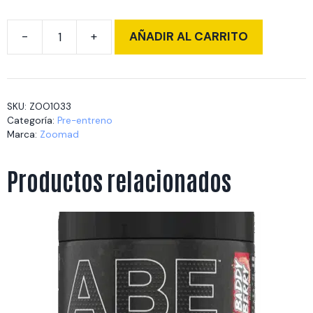
AÑADIR AL CARRITO
MOONSTRUCK
GLOW
494
G
SKU:
ZOO1033
TROPICAL
Categoría:
Pre-entreno
BLUE
Marca:
Zoomad
cantidad
Productos relacionados