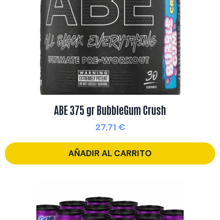
ABE 375 gr BubbleGum Crush
27,71
€
AÑADIR AL CARRITO