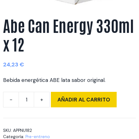
Abe Can Energy 330ml
x 12
24,23
€
Bebida energética ABE lata sabor original.
AÑADIR AL CARRITO
Abe
Can
Energy
330ml
SKU:
APPNU182
x
Categoría:
Pre-entreno