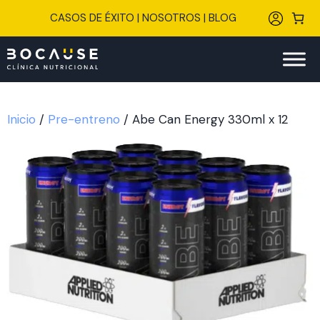
Saltar
CASOS DE ÉXITO
|
NOSOTROS
|
BLOG
al
contenido
Inicio
/
Pre-entreno
/ Abe Can Energy 330ml x 12