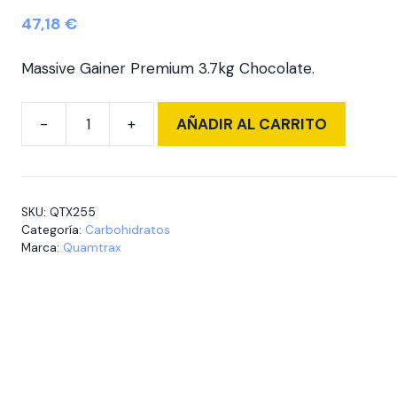
47,18
€
Massive Gainer Premium 3.7kg Chocolate.
AÑADIR AL CARRITO
Massive
Gainer
PREMIUM
3,7
SKU:
QTX255
Kg.
Categoría:
Carbohidratos
Choco
Marca:
Quamtrax
cantidad