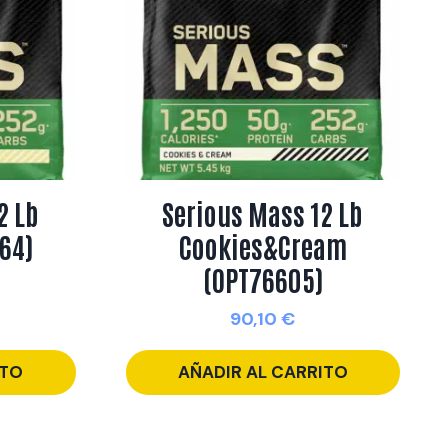
2 Lb
Serious Mass 12 Lb
64)
Cookies&Cream
(OPT76605)
90,10
€
ITO
AÑADIR AL CARRITO