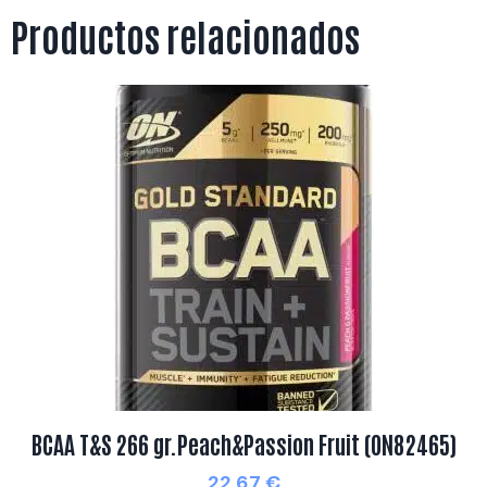
Productos relacionados
BCAA T&S 266 gr.Peach&Passion Fruit (ON82465)
22,67
€