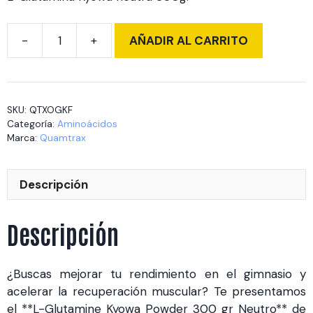
AÑADIR AL CARRITO
L-
Glutamine
kyowa
powder
SKU:
QTXOGKF
300
Categoría:
Aminoácidos
gr
Marca:
Quamtrax
Neutro
cantidad
Descripción
Descripción
¿Buscas mejorar tu rendimiento en el gimnasio y
acelerar la recuperación muscular? Te presentamos
el **L-Glutamine Kyowa Powder 300 gr Neutro** de