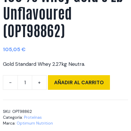
Unflavoured
(OPT98862)
105,05
€
Gold Standard Whey 2.27kg Neutra.
AÑADIR AL CARRITO
100%
Whey
Gold
5
SKU:
OPT98862
Lb
Categoría:
Proteínas
Unflavoured
Marca:
Optimum Nutrition
(OPT98862)