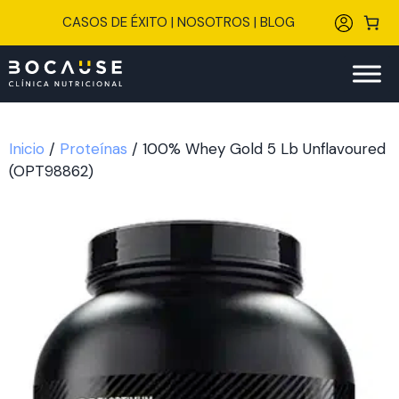
Saltar
CASOS DE ÉXITO
|
NOSOTROS
|
BLOG
al
contenido
Inicio
/
Proteínas
/ 100% Whey Gold 5 Lb Unflavoured
(OPT98862)