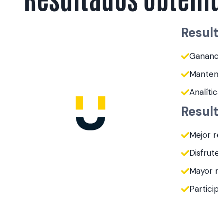
Resul
Gananc
Manteni
Analíti
Result
Mejor r
Disfrut
Mayor r
Partici