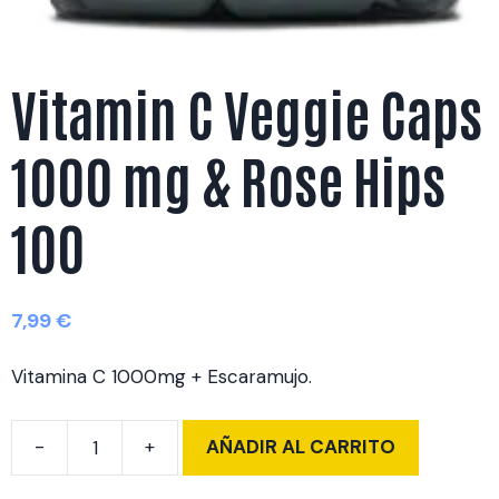
Vitamin C Veggie Caps
1000 mg & Rose Hips
100
7,99
€
Vitamina C 1000mg + Escaramujo.
AÑADIR AL CARRITO
Vitamin
C