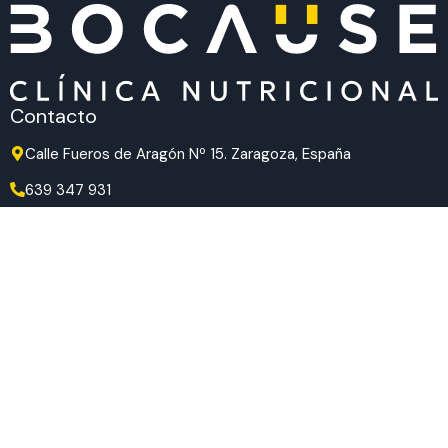
Contacto
Calle Fueros de Aragón Nº 15. Zaragoza, España
639 347 931
639 347 931
hola@bocause.com
Síguenos en redes
TikTok
Instagram
Facebook