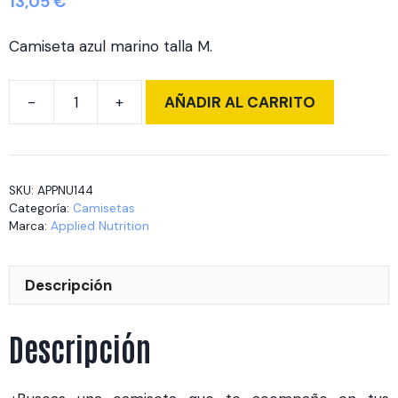
13,05
€
Camiseta azul marino talla M.
AÑADIR AL CARRITO
TShirt
Navy
Blue
Medium
SKU:
APPNU144
cantidad
Categoría:
Camisetas
Marca:
Applied Nutrition
Descripción
Descripción