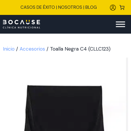
Saltar
CASOS DE ÉXITO
|
NOSOTROS
|
BLOG
al
contenido
Inicio
/
Accesorios
/ Toalla Negra C4 (CLLC123)