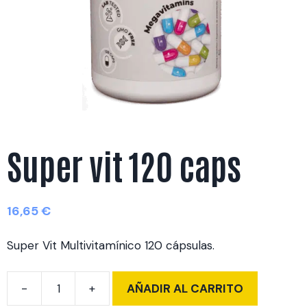
Super vit 120 caps
16,65
€
Super Vit Multivitamínico 120 cápsulas.
AÑADIR AL CARRITO
Super