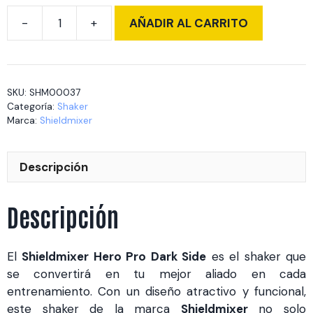
AÑADIR AL CARRITO
Shieldmixer
Hero
Pro
Dark
SKU:
SHM00037
Side
Categoría:
Shaker
cantidad
Marca:
Shieldmixer
Descripción
Descripción
El
Shieldmixer Hero Pro Dark Side
es el shaker que
se convertirá en tu mejor aliado en cada
entrenamiento. Con un diseño atractivo y funcional,
este shaker de la marca
Shieldmixer
no solo