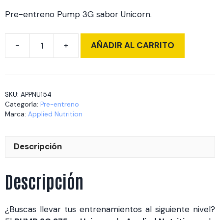
Pre-entreno Pump 3G sabor Unicorn.
AÑADIR AL CARRITO
PUMP
3G
375
gr
SKU:
APPNU154
Unicorn
Categoría:
Pre-entreno
cantidad
Marca:
Applied Nutrition
Descripción
Descripción
¿Buscas llevar tus entrenamientos al siguiente nivel?