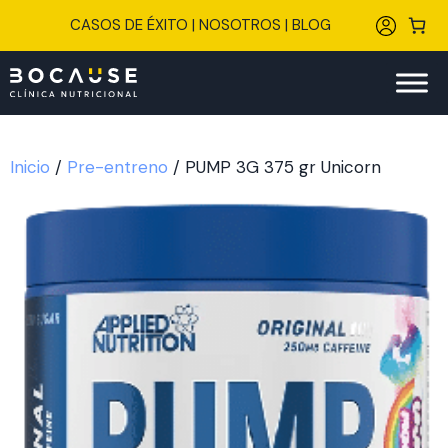
Saltar
CASOS DE ÉXITO
|
NOSOTROS
|
BLOG
al
contenido
Inicio
/
Pre-entreno
/ PUMP 3G 375 gr Unicorn