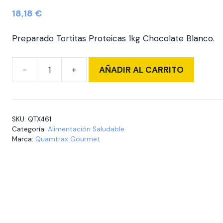
18,18
€
Preparado Tortitas Proteicas 1kg Chocolate Blanco.
AÑADIR AL CARRITO
Protein
Pancake
1
kg
SKU:
QTX461
White
Categoría:
Alimentación Saludable
Choco
Marca:
Quamtrax Gourmet
cantidad