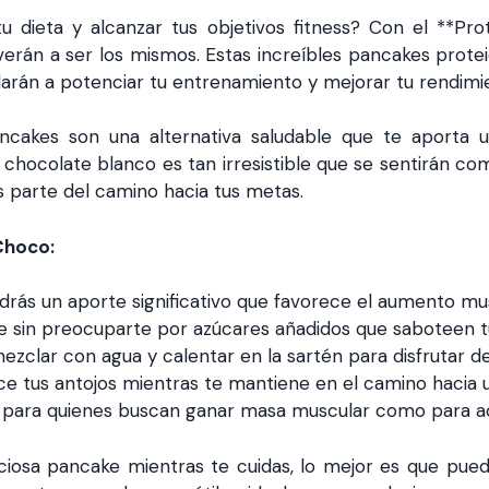
 dieta y alcanzar tus objetivos fitness? Con el **P
án a ser los mismos. Estas increíbles pancakes proteic
arán a potenciar tu entrenamiento y mejorar tu rendimie
ancakes son una alternativa saludable que te aporta 
 chocolate blanco es tan irresistible que se sentirán co
s parte del camino hacia tus metas.
Choco:
rás un aporte significativo que favorece el aumento mus
e sin preocuparte por azúcares añadidos que saboteen tu
ezclar con agua y calentar en la sartén para disfrutar d
ce tus antojos mientras te mantiene en el camino hacia un
o para quienes buscan ganar masa muscular como para a
osa pancake mientras te cuidas, lo mejor es que puede