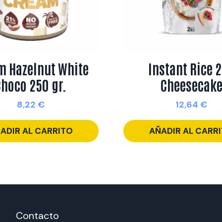
m Hazelnut White
Instant Rice 
Choco 250 gr.
Cheesecak
8,22
€
12,64
€
ADIR AL CARRITO
AÑADIR AL CARR
Contacto