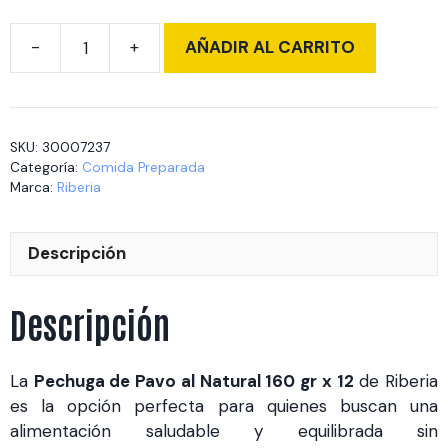
AÑADIR AL CARRITO
Pechuga
de
Pavo
al
SKU:
30007237
Natural
Categoría:
Comida Preparada
160
Marca:
Riberia
gr
x
Descripción
12
cantidad
Descripción
La
Pechuga de Pavo al Natural 160 gr x 12
de Riberia
es la opción perfecta para quienes buscan una
alimentación saludable y equilibrada sin