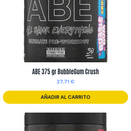
ABE 375 gr BubbleGum Crush
27,71
€
AÑADIR AL CARRITO