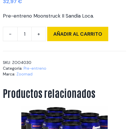
32,97
€
Pre-entreno Moonstruck II Sandía Loca.
AÑADIR AL CARRITO
MOONSTRUCK
II
510
gr
SKU:
ZOO4030
Sandia
Categoría:
Pre-entreno
Loca
Marca:
Zoomad
cantidad
Productos relacionados