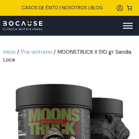
Saltar
CASOS DE ÉXITO
|
NOSOTROS
|
BLOG
al
contenido
Inicio
/
Pre-entreno
/ MOONSTRUCK II 510 gr Sandia
Loca