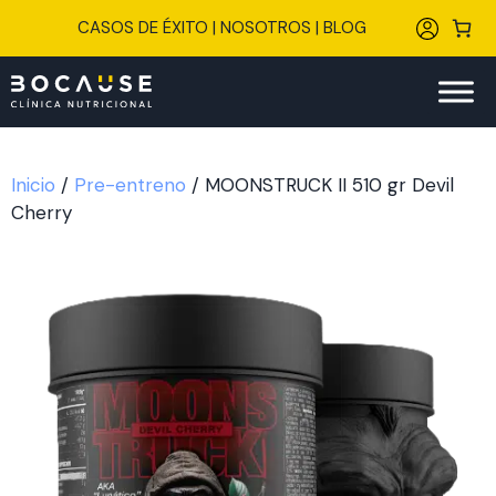
Saltar
CASOS DE ÉXITO
|
NOSOTROS
|
BLOG
al
contenido
Inicio
/
Pre-entreno
/ MOONSTRUCK II 510 gr Devil
Cherry