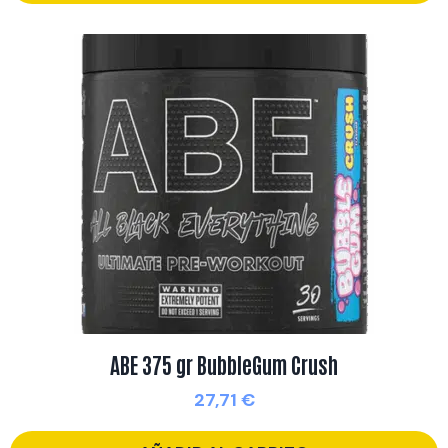
ABE 375 gr BubbleGum Crush
27,71
€