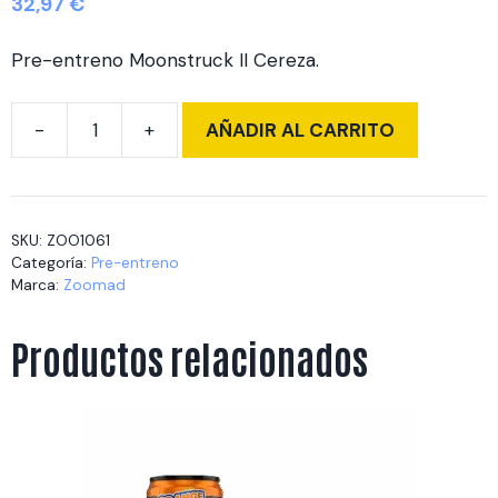
32,97
€
Pre-entreno Moonstruck II Cereza.
AÑADIR AL CARRITO
MOONSTRUCK
II
510
gr
SKU:
ZOO1061
Devil
Categoría:
Pre-entreno
Cherry
Marca:
Zoomad
cantidad
Productos relacionados