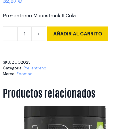
32,97
€
Pre-entreno Moonstruck II Cola.
AÑADIR AL CARRITO
MOONSTRUCK
II
510
gr
SKU:
ZOO2023
Candy
Categoría:
Pre-entreno
Coke
Marca:
Zoomad
cantidad
Productos relacionados