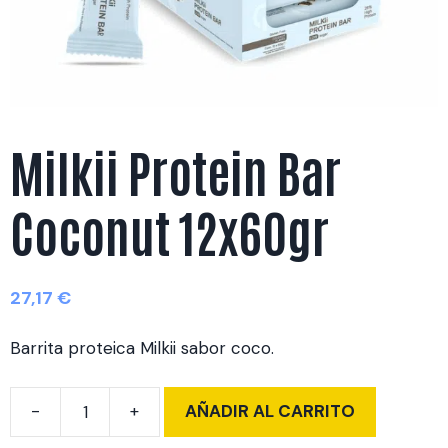
Milkii Protein Bar
Coconut 12x60gr
27,17
€
Barrita proteica Milkii sabor coco.
AÑADIR AL CARRITO
Milkii
Protein