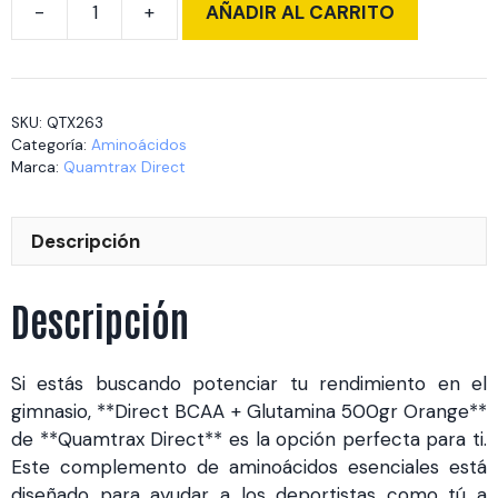
AÑADIR AL CARRITO
Direct
BCAA
+
Glutamina
SKU:
QTX263
500gr
Categoría:
Aminoácidos
Orange
Marca:
Quamtrax Direct
cantidad
Descripción
Descripción
Si estás buscando potenciar tu rendimiento en el
gimnasio, **Direct BCAA + Glutamina 500gr Orange**
de **Quamtrax Direct** es la opción perfecta para ti.
Este complemento de aminoácidos esenciales está
diseñado para ayudar a los deportistas como tú a