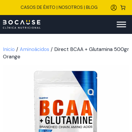
Saltar
CASOS DE ÉXITO
|
NOSOTROS
|
BLOG
al
contenido
Inicio
/
Aminoácidos
/ Direct BCAA + Glutamina 500gr
Orange