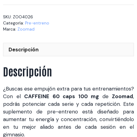
caps
100
SKU:
ZOO4026
mg
Categoría:
Pre-entreno
cantidad
Marca:
Zoomad
Descripción
Descripción
¿Buscas ese empujón extra para tus entrenamientos?
Con el
CAFFEINE 60 caps 100 mg
de
Zoomad
,
podrás potenciar cada serie y cada repetición. Este
suplemento de pre-entreno está diseñado para
aumentar tu energía y concentración, convirtiéndolo
en tu mejor aliado antes de cada sesión en el
gimnasio.