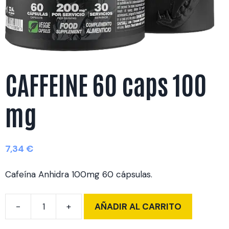
CAFFEINE 60 caps 100
mg
7,34
€
Cafeína Anhidra 100mg 60 cápsulas.
AÑADIR AL CARRITO
CAFFEINE
60