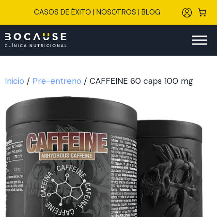
Saltar
CASOS DE ÉXITO
|
NOSOTROS
|
BLOG
al
contenido
Inicio
/
Pre-entreno
/ CAFFEINE 60 caps 100 mg