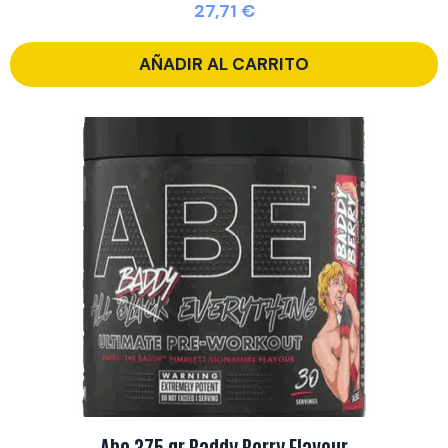
27,71
€
AÑADIR AL CARRITO
Abe 375 gr Baddy Berry Flavour