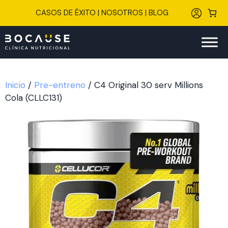
Saltar
CASOS DE ÉXITO
|
NOSOTROS
|
BLOG
al
contenido
Inicio
/
Pre-entreno
/ C4 Original 30 serv Millions
Cola (CLLC131)