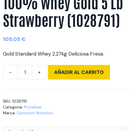
100% Whey Gold 5 Lb
Strawberry (1028791)
105,05
€
Gold Standard Whey 2.27kg Deliciosa Fresa.
AÑADIR AL CARRITO
100%
Whey
Gold
5
SKU:
1028791
Lb
Categoría:
Proteínas
Strawberry
Marca:
Optimum Nutrition
(1028791)
cantidad