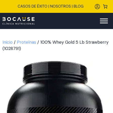
Saltar
CASOS DE ÉXITO
|
NOSOTROS
|
BLOG
al
contenido
Inicio
/
Proteínas
/ 100% Whey Gold 5 Lb Strawberry
(1028791)