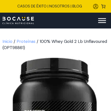
Saltar
CASOS DE ÉXITO
|
NOSOTROS
|
BLOG
al
contenido
Inicio
/
Proteínas
/ 100% Whey Gold 2 Lb Unflavoured
(OPT98861)