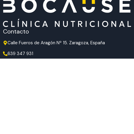
Contacto
Calle Fueros de Aragón Nº 15. Zaragoza, España
639 347 931
639 347 931
hola@bocause.com
Síguenos en redes
TikTok
Instagram
Facebook
Aviso legal
|
Política de privacidad
|
Política de