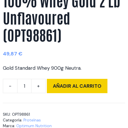
100% Whey Gold 2 Lb
Unflavoured
(OPT98861)
49,87
€
Gold Standard Whey 900g Neutra.
AÑADIR AL CARRITO
100%
Whey
Gold
2
SKU:
OPT98861
Lb
Categoría:
Proteínas
Unflavoured
Marca:
Optimum Nutrition