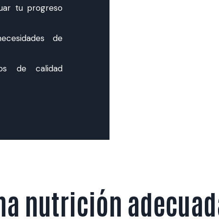
uar tu progreso
ecesidades de
s de calidad
na nutrición adecuada