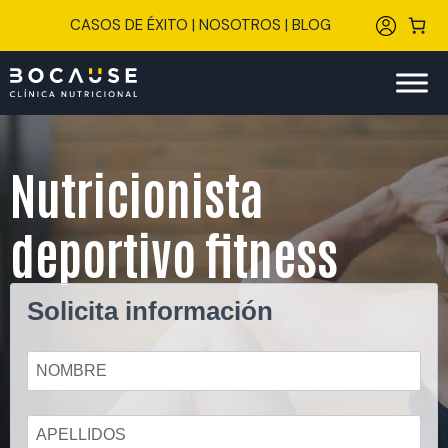
Saltar
CASOS DE ÉXITO
|
NOSOTROS
|
BLOG
al
contenido
Nutricionista
deportivo fitness
Solicita información